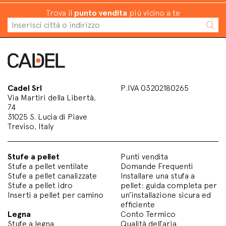
Trova il
punto vendita
più vicino a te
Cadel Srl
P.IVA 03202180265
Via Martiri della Libertà,
74
31025 S. Lucia di Piave
Treviso, Italy
Stufe a pellet
Punti vendita
Stufe a pellet ventilate
Domande Frequenti
Stufe a pellet canalizzate
Installare una stufa a
Stufe a pellet idro
pellet: guida completa per
Inserti a pellet per camino
un’installazione sicura ed
efficiente
Legna
Conto Termico
Stufe a legna
Qualità dell’aria