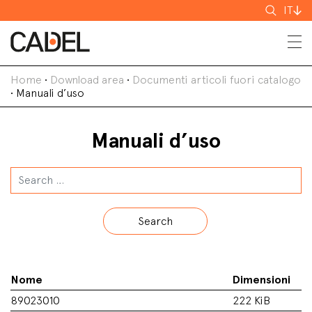
Cerca
IT
Home
•
Download area
•
Documenti articoli fuori catalogo
•
Manuali d’uso
Manuali d’uso
Search
Nome
Dimensioni
89023010
222 KiB