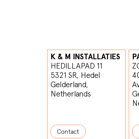
K & M INSTALLATIES
P
HEDILLAPAD 11
Z
5321 SR, Hedel
4
Gelderland,
A
Netherlands
Ge
N
Contact