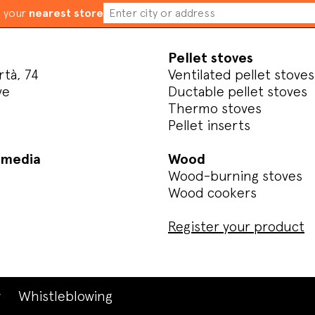
d your
nearest store
Pellet stoves
rtà, 74
Ventilated pellet stoves
ve
Ductable pellet stoves
Thermo stoves
Pellet inserts
l media
Wood
Wood-burning stoves
Wood cookers
Register your product
y
Whistleblowing