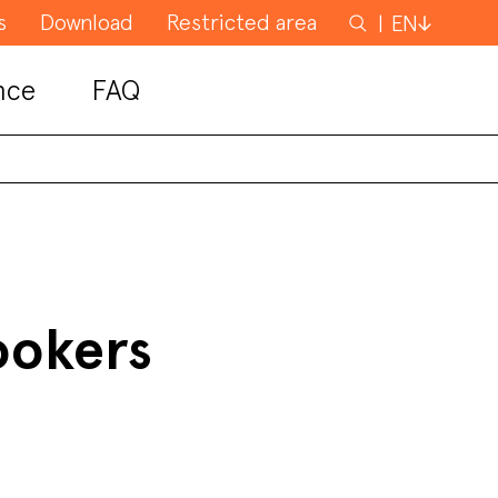
s
Download
Restricted area
Search
EN
for
nce
FAQ
ookers