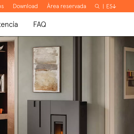
os
Download
Àrea reservada
Buscar
ES
tencia
FAQ