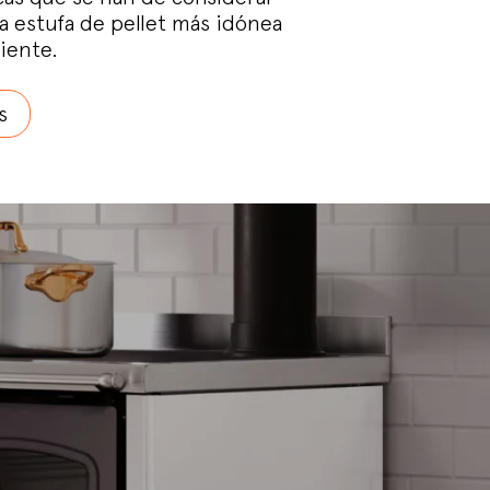
la estufa de pellet más idónea
iente.
s