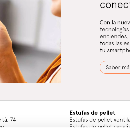
conect
Con la nuev
tecnologías
enciendes, 
todas las e
tu smartph
Saber má
Estufas de pellet
rtà, 74
Estufas de pellet ventil
ve
Estufas de pellet canali