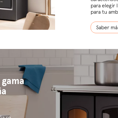
para elegir 
para tu amb
Saber má
a gama
ña
ña se