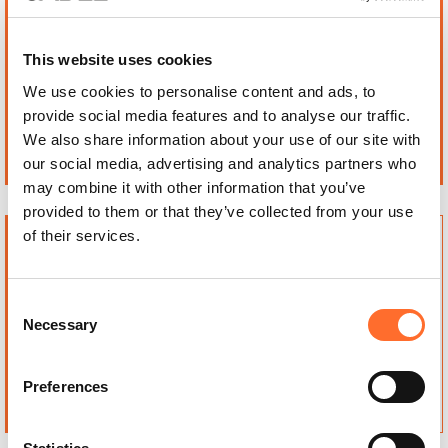
MASSIMO FIUMANO
ALTERINI MARCO & C
VIA DELL'OLMO 70 D
VIA ROMA, 156
52028, TERRANOVA
52014, PONTE A POPPI
BRACCIOLINI
Arezzo, Toscana
This website uses cookies
Arezzo, Toscana
Italy
We use cookies to personalise content and ads, to
Italy
provide social media features and to analyse our traffic.
We also share information about your use of our site with
Contact
Contact
our social media, advertising and analytics partners who
may combine it with other information that you’ve
provided to them or that they’ve collected from your use
AVANZATI CELESTINO SRL
DEL PIA SRL ARTICOLI
of their services.
VIA GRICCENA 112 - LOC.
EDILI SANITARI
ALBERGO
VIA G.MARCONI 15
52041, CIVITELLA IN VAL DI
52031, ANGHIARI
Consent
CHIANA
Arezzo, Toscana
Necessary
Arezzo, Toscana
Italy
Selection
Italy
Preferences
Contact
Contact