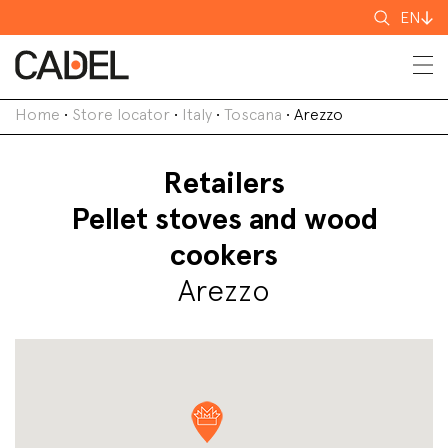
Search
EN
for
Home
•
Store locator
•
Italy
•
Toscana
•
Arezzo
Retailers
Pellet stoves and wood
cookers
Arezzo