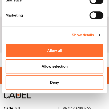
Statistics
Sales agent
Marketing
FRANCESCON ENRICO
Show details
See Email
Allow all
Allow selection
Find your
nearest store
Deny
Cadel Srl
P.IVA 03202180265