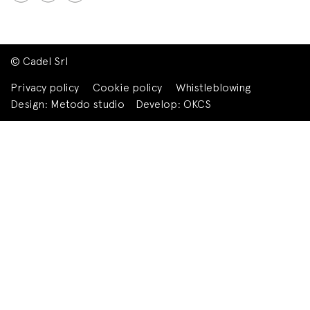
© Cadel Srl
Privacy policy
Cookie policy
Whistleblowing
Design:
Metodo studio
Develop:
OKCS