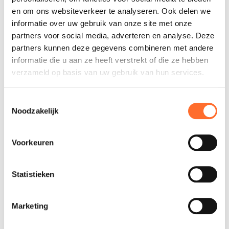
u de assistentiecentra in uw regio en het
en om ons websiteverkeer te analyseren. Ook delen we
telefonische Contact Center voor producten
onder garantie.
informatie over uw gebruik van onze site met onze
partners voor social media, adverteren en analyse. Deze
partners kunnen deze gegevens combineren met andere
informatie die u aan ze heeft verstrekt of die ze hebben
verzameld op basis van uw gebruik van hun services.
Tutorial van de
Easy Connect
Toestemmingsselectie
Plus-app
Noodzakelijk
Als u een Cadel-kachel hebt, download dan hier
Voorkeuren
de Easy Connect Plus-app en volg de tutorial om
deze te configureren.
Statistieken
Registreer uw
Marketing
product