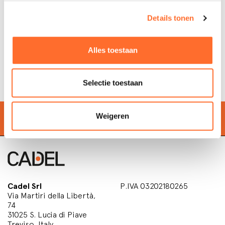
Details tonen
Registreer hier uw product om uw
aankoopbewijs veilig te stellen en de garantie te
Alles toestaan
activeren.
Selectie toestaan
Zoek de dichtstbijzijnde
winkel
Weigeren
Cadel Srl
P.IVA 03202180265
Via Martiri della Libertà,
74
31025 S. Lucia di Piave
Treviso, Italy