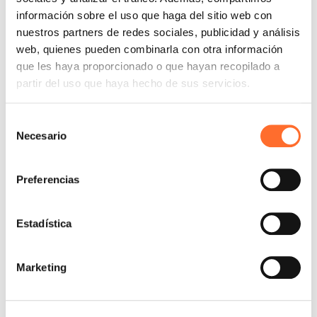
¿Necesita una intervención técnica? Aquí podrá
información sobre el uso que haga del sitio web con
encontrar los Centros de asistencia de su zona y
nuestros partners de redes sociales, publicidad y análisis
el Contact Center telefónico para los productos
en garantía.
web, quienes pueden combinarla con otra información
que les haya proporcionado o que hayan recopilado a
partir del uso que haya hecho de sus servicios.
Tutorial de la
Selección
Necesario
aplicación Easy
de
consentimiento
Connect Plus
Preferencias
Si tiene una estufa Cadel, descargue la aplicación
Easy Connect Plus aquí y siga el tutorial para
Estadística
configurarla.
Marketing
Registre su