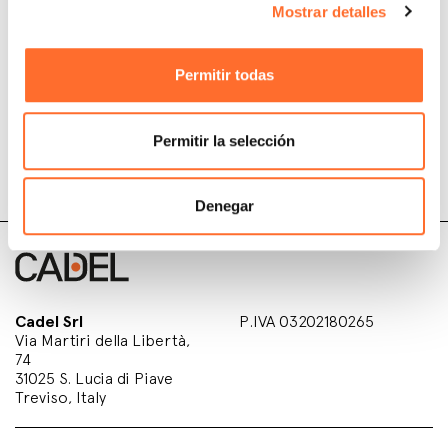
producto
Mostrar detalles
Permitir todas
Registre su producto aquí para asegurar su
comprobante de compra y activar el servicio de
asistencia en garantía.
Permitir la selección
Denegar
Cadel Srl
P.IVA 03202180265
Via Martiri della Libertà,
74
31025 S. Lucia di Piave
Treviso, Italy