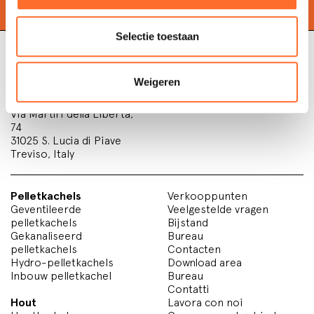
Selectie toestaan
Weigeren
Cadel Srl
P.IVA 03202180265
Via Martiri della Libertà,
74
31025 S. Lucia di Piave
Treviso, Italy
Pelletkachels
Verkooppunten
Geventileerde
Veelgestelde vragen
pelletkachels
Bijstand
Gekanaliseerd
Bureau
pelletkachels
Contacten
Hydro-pelletkachels
Download area
Inbouw pelletkachel
Bureau
Contatti
Hout
Lavora con noi