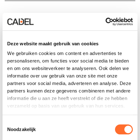
Installatie en onderhoud: wat u
moet weten
Deze website maakt gebruik van cookies
We gebruiken cookies om content en advertenties te
Installatie
personaliseren, om functies voor social media te bieden
en om ons websiteverkeer te analyseren. Ook delen we
Onderhoud
informatie over uw gebruik van onze site met onze
partners voor social media, adverteren en analyse. Deze
partners kunnen deze gegevens combineren met andere
informatie die u aan ze heeft verstrekt of die ze hebben
Ik ben al uw klant en ik heb
verzameld op basis van uw gebruik van hun services.
vragen
Toestemmingsselectie
Noodzakelijk
Accessoires en reserveonderdelen