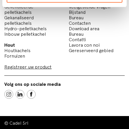
Pelletkachels
Verkooppunten
Geventileerde
Veelgestelde vragen
pelletkachels
Bijstand
Gekanaliseerd
Bureau
pelletkachels
Contacten
Hydro-pelletkachels
Download area
Inbouw pelletkachel
Bureau
Contatti
Hout
Lavora con noi
Houtkachels
Gereserveerd gebied
Fornuizen
Registreer uw product
Volg ons op sociale media
© Cadel Srl