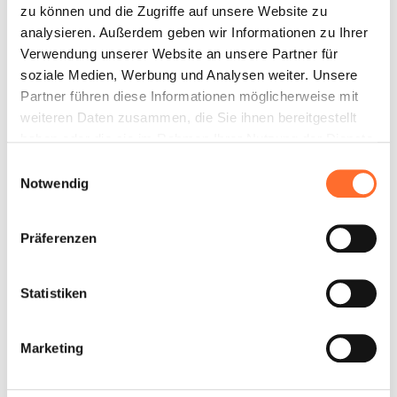
die Kundendienstzentren in Ihrer Nähe und das
zu können und die Zugriffe auf unsere Website zu
telefonische Contact
analysieren. Außerdem geben wir Informationen zu Ihrer
Verwendung unserer Website an unsere Partner für
soziale Medien, Werbung und Analysen weiter. Unsere
Partner führen diese Informationen möglicherweise mit
Tutorial der Easy-
weiteren Daten zusammen, die Sie ihnen bereitgestellt
haben oder die sie im Rahmen Ihrer Nutzung der Dienste
Connect-Plus-
gesammelt haben.
Einwilligungsauswahl
App
Notwendig
Wenn Sie einen Ofen von Cadel haben, laden Sie
hier die App Easy Connect Plus herunter und
Präferenzen
folgen Sie dem Tutorial zur Konfiguration.
Statistiken
Registrieren Sie
Marketing
Ihr Produkt