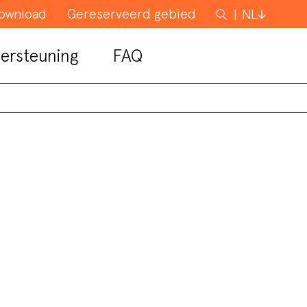
ownload
Gereserveerd gebied
Zoeken
NL
ersteuning
FAQ