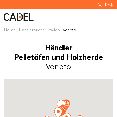
Suchen
DE
nach
Home
•
Handlersuche
•
Italien
•
Veneto
Händler
Pelletöfen und Holzherde
Veneto