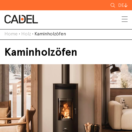
Suchen
DE
nach
Home
•
Holz
•
Kaminholzöfen
Kaminholzöfen