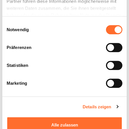
Partner führen diese Informationen möglicherweise mit
weiteren Daten zusammen, die Sie ihnen bereitgestellt
haben oder die sie im Rahmen Ihrer Nutzung der Dienste
gesammelt haben.
Einwilligungsauswahl
Notwendig
Präferenzen
Kaminholzöfen –
Wood
Statistiken
Spin Plus 8 Wood
Marketing
8 kW
Details zeigen
Vorteile von Holzöfen
Kaminholzöfen sind eine
Wartung und Pflege Ihres
Alle zulassen