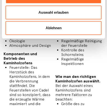
traditionelle Heizlösung,
Kaminholzofens
die jedoch dank der
Um eine lange Lebensdauer
eingebauten
und einen optimalen
Auswahl erlauben
fortschrittlichen
Betrieb Ihres
Technologien
einen
Kaminholzofens zu
modernen Touch verleiht.
gewährleisten, ist es
Schauen wir uns gemeinsam
wichtig, einige einfache
Ablehnen
die wichtigsten Vorteile an:
Wartungsschritte zu
Energieeffizienz
beachten:
Ökologie
Regelmäßige Reinigung
Atmosphäre und Design
der Feuerstelle
Kontrolle des
Komponenten und
Schornsteins
Betrieb des
Regelmäßige
Kaminholzofens
Inspektionen
Feuerstelle: Das
Herzstück des
Kaminholzofens, in dem
Wie man den richtigen
die Verbrennung
Kaminholzofen auswählt.
stattfindet. Die
Bei der Auswahl eines
Feuerstellen von Cadel
Kaminholzofens sind
sind so konzipiert, dass
mehrere Faktoren zu
die erzeugte Wärme
beachten:
maximiert und die
Größe des zu