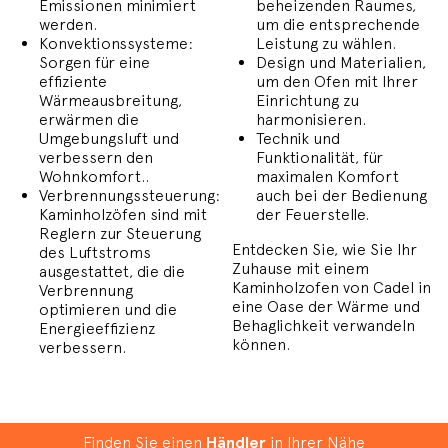
Emissionen minimiert
beheizenden Raumes,
werden.
um die entsprechende
Konvektionssysteme:
Leistung zu wählen.
Sorgen für eine
Design und Materialien,
effiziente
um den Ofen mit Ihrer
Wärmeausbreitung,
Einrichtung zu
erwärmen die
harmonisieren.
Umgebungsluft und
Technik und
verbessern den
Funktionalität, für
Wohnkomfort..
maximalen Komfort
Verbrennungssteuerung:
auch bei der Bedienung
Kaminholzöfen sind mit
der Feuerstelle.
Reglern zur Steuerung
Entdecken Sie, wie Sie Ihr
des Luftstroms
Zuhause mit einem
ausgestattet, die die
Kaminholzofen von Cadel in
Verbrennung
eine Oase der Wärme und
optimieren und die
Behaglichkeit verwandeln
Energieeffizienz
können.
verbessern.
Finden Sie einen
Händler
in Ihrer Nähe