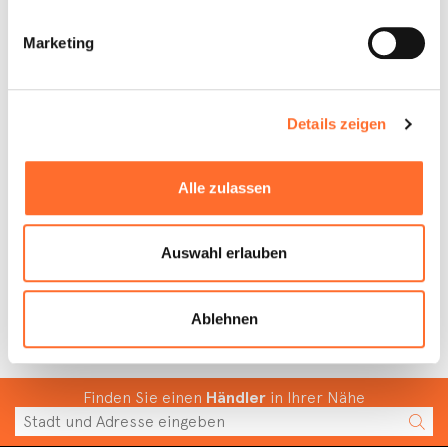
Finde mehr heraus
Finde mehr heraus
Marketing
Abruzzo
Basilicata
Details zeigen
Finde mehr heraus
Finde mehr heraus
Alle zulassen
Valle d'Aosta
Auswahl erlauben
Finde mehr heraus
Ablehnen
Finden Sie einen
Händler
in Ihrer Nähe