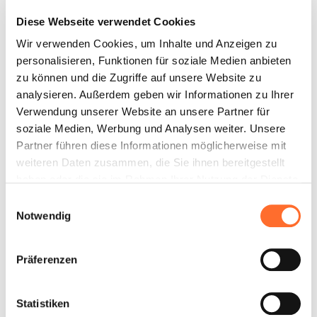
Diese Webseite verwendet Cookies
Finde mehr heraus
Finde mehr heraus
Wir verwenden Cookies, um Inhalte und Anzeigen zu
personalisieren, Funktionen für soziale Medien anbieten
Veneto
Trentino-Alto
zu können und die Zugriffe auf unsere Website zu
Adige
analysieren. Außerdem geben wir Informationen zu Ihrer
Verwendung unserer Website an unsere Partner für
soziale Medien, Werbung und Analysen weiter. Unsere
Finde mehr heraus
Finde mehr heraus
Partner führen diese Informationen möglicherweise mit
weiteren Daten zusammen, die Sie ihnen bereitgestellt
haben oder die sie im Rahmen Ihrer Nutzung der Dienste
Umbria
Friuli-Venezia
gesammelt haben.
Einwilligungsauswahl
Giulia
Notwendig
Finde mehr heraus
Finde mehr heraus
Präferenzen
Puglia
Sardegna
Statistiken