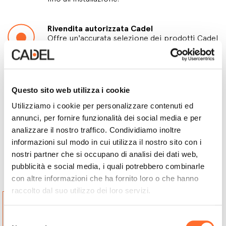
Rivendita autorizzata Cadel
Offre un'accurata selezione dei prodotti Cadel
e supporto qualificato nella scelta della
soluzione più adatta alle tue esigenze.
Punto Vendita
Questo sito web utilizza i cookie
Una selezione dei principali prodotti Cadel e
personale pronto a darti informazioni.
Utilizziamo i cookie per personalizzare contenuti ed
annunci, per fornire funzionalità dei social media e per
analizzare il nostro traffico. Condividiamo inoltre
informazioni sul modo in cui utilizza il nostro sito con i
nostri partner che si occupano di analisi dei dati web,
pubblicità e social media, i quali potrebbero combinarle
Punti vendita
con altre informazioni che ha fornito loro o che hanno
raccolto dal suo utilizzo dei loro servizi.
NANNETTI CAMINETTI
SAS DI NANNETTI MAURO
Selezione
& C.