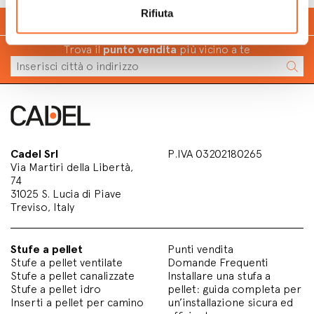
Rifiuta
Calcola
quanto puoi risparmiare
con il pellet
Trova il
punto vendita
più vicino a te
Cadel Srl
P.IVA 03202180265
Via Martiri della Libertà,
74
31025 S. Lucia di Piave
Treviso, Italy
Stufe a pellet
Punti vendita
Stufe a pellet ventilate
Domande Frequenti
Stufe a pellet canalizzate
Installare una stufa a
Stufe a pellet idro
pellet: guida completa per
Inserti a pellet per camino
un’installazione sicura ed