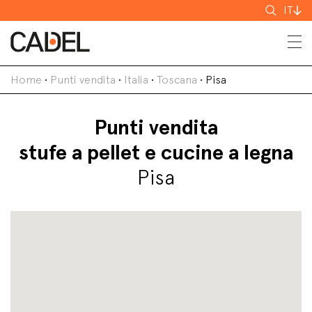
Cerca
IT
Home
•
Punti vendita
•
Italia
•
Toscana
•
Pisa
Punti vendita
stufe a pellet e cucine a legna
Pisa