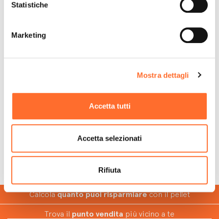
Statistiche
Scopri di più
Scopri di più
Marketing
Abruzzo
Basilicata
Mostra dettagli
Scopri di più
Scopri di più
Accetta tutti
Valle d'Aosta
Accetta selezionati
Scopri di più
Rifiuta
Calcola
quanto puoi risparmiare
con il pellet
Trova il
punto vendita
più vicino a te