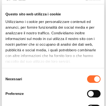
Scopri di più
Scopri di più
Questo sito web utilizza i cookie
Utilizziamo i cookie per personalizzare contenuti ed
Veneto
Trentino-Alto
annunci, per fornire funzionalità dei social media e per
Adige
analizzare il nostro traffico. Condividiamo inoltre
informazioni sul modo in cui utilizza il nostro sito con i
nostri partner che si occupano di analisi dei dati web,
Scopri di più
Scopri di più
pubblicità e social media, i quali potrebbero combinarle
con altre informazioni che ha fornito loro o che hanno
raccolto dal suo utilizzo dei loro servizi.
Umbria
Friuli-Venezia
Giulia
Selezione
Necessari
del
Scopri di più
Scopri di più
consenso
Preferenze
Puglia
Sardegna