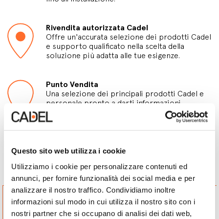
Rivendita autorizzata Cadel
Offre un'accurata selezione dei prodotti Cadel
e supporto qualificato nella scelta della
soluzione più adatta alle tue esigenze.
Punto Vendita
Una selezione dei principali prodotti Cadel e
personale pronto a darti informazioni.
Questo sito web utilizza i cookie
Punti vendita
Utilizziamo i cookie per personalizzare contenuti ed
annunci, per fornire funzionalità dei social media e per
analizzare il nostro traffico. Condividiamo inoltre
LA BOTTEGA DEL FUOCO
REBECCHI ARTECERAMIC
informazioni sul modo in cui utilizza il nostro sito con i
SNC DI FEMIA CLAUDIO E
DI REBECCHI RUGGERO E
BERTAGLIA ROBERTA
C. SAS
nostri partner che si occupano di analisi dei dati web,