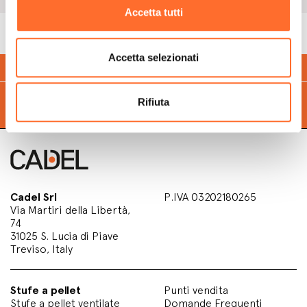
Accetta tutti
Accetta selezionati
Calcola
quanto puoi risparmiare
con il pellet
Trova il
punto vendita
più vicino a te
Rifiuta
Cadel Srl
P.IVA 03202180265
Via Martiri della Libertà,
74
31025 S. Lucia di Piave
Treviso, Italy
Stufe a pellet
Punti vendita
Stufe a pellet ventilate
Domande Frequenti