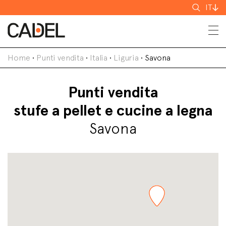
Cerca
IT
Home
•
Punti vendita
•
Italia
•
Liguria
•
Savona
Punti vendita
stufe a pellet e cucine a legna
Savona