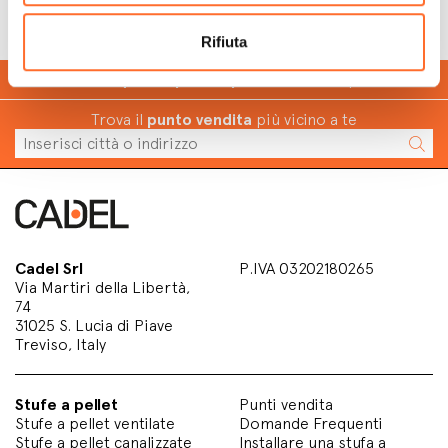
Rifiuta
Calcola
quanto puoi risparmiare
con il pellet
Trova il
punto vendita
più vicino a te
Cadel Srl
P.IVA 03202180265
Via Martiri della Libertà,
74
31025 S. Lucia di Piave
Treviso, Italy
Stufe a pellet
Punti vendita
Stufe a pellet ventilate
Domande Frequenti
Stufe a pellet canalizzate
Installare una stufa a