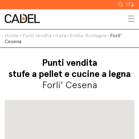
Cerca
IT
Home
•
Punti vendita
•
Italia
•
Emilia-Romagna
•
Forli'
Cesena
Punti vendita
stufe a pellet e cucine a legna
Forli' Cesena