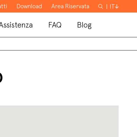
tti
Download
Area Riservata
Cerca
IT
Assistenza
FAQ
Blog
O