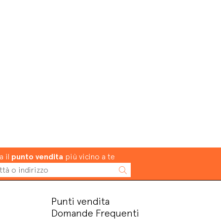
a il
punto vendita
più vicino a te
Punti vendita
Domande Frequenti