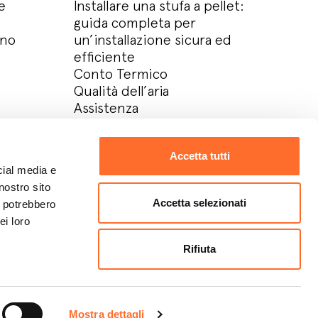
e
Installare una stufa a pellet:
guida completa per
ino
un’installazione sicura ed
efficiente
Conto Termico
Qualità dell’aria
Assistenza
Azienda
Contatti
Accetta tutti
Lavora con noi
cial media e
Download area
nostro sito
Area Riservata
Accetta selezionati
i potrebbero
ei loro
Rifiuta
Design:
Metodo studio
Develop:
OKCS
Mostra dettagli