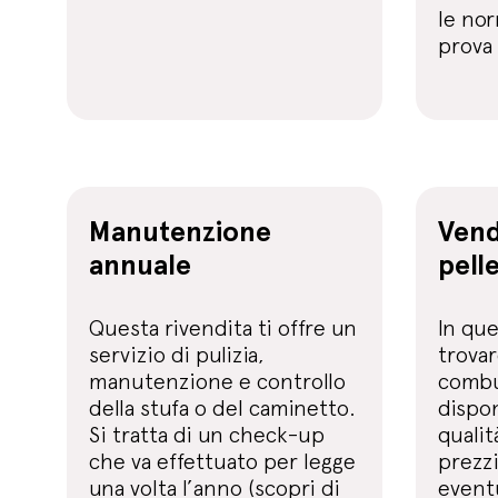
le nor
prova 
Manutenzione
Vend
annuale
pell
Questa rivendita ti offre un
In que
servizio di pulizia,
trovar
manutenzione e controllo
combus
della stufa o del caminetto.
dispon
Si tratta di un check-up
qualit
che va effettuato per legge
prezzi
una volta l’anno (scopri di
event