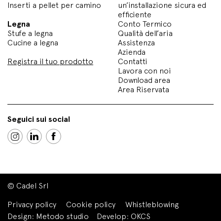
Inserti a pellet per camino
un’installazione sicura ed
efficiente
Legna
Conto Termico
Stufe a legna
Qualità dell’aria
Cucine a legna
Assistenza
Azienda
Registra il tuo prodotto
Contatti
Lavora con noi
Download area
Area Riservata
Seguici sui social
© Cadel Srl
Privacy policy
Cookie policy
Whistleblowing
Design:
Metodo studio
Develop:
OKCS