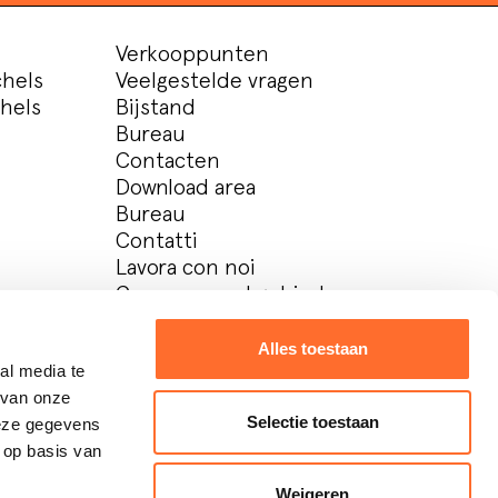
Verkooppunten
chels
Veelgestelde vragen
chels
Bijstand
Bureau
Contacten
Download area
Bureau
Contatti
Lavora con noi
Gereserveerd gebied
Alles toestaan
al media te
 van onze
Selectie toestaan
deze gegevens
Design:
Metodo studio
Develop:
OKCS
 op basis van
Weigeren