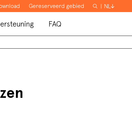
ownload
Gereserveerd gebied
Zoeken
NL
ersteuning
FAQ
izen