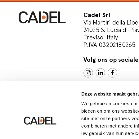
Cadel Srl
Via Martiri della Libe
31025 S. Lucia di Pia
Treviso, Italy
P.IVA 03202180265
Volg ons op social
Deze website maakt gebru
We gebruiken cookies om c
bieden en om ons websitev
site met onze partners vo
© Cadel Srl
Privacy policy
Cookie polic
combineren met andere inf
uw gebruik van hun servic