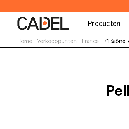
Producten
Home
•
Verkooppunten
•
France
•
71 Saône-
Pel