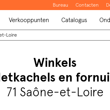
Bureau
Contacten
D
Verkooppunten
Catalogus
Ond
et-Loire
Winkels
letkachels en fornu
71 Saône-et-Loire