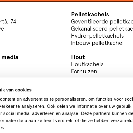
Pelletkachels
rtà, 74
Geventileerde pelletka
ve
Gekanaliseerd pelletka
Hydro-pelletkachels
Inbouw pelletkachel
e media
Hout
Houtkachels
Fornuizen
Registreer uw product
ik van cookies
ontent en advertenties te personaliseren, om functies voor soci
erkeer te analyseren. Ook delen we informatie over uw gebruik
or social media, adverteren en analyse. Deze partners kunnen 
y
Whistleblowing
ormatie die u aan ze heeft verstrekt of die ze hebben verzameld
es.