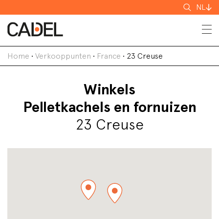
Zoeken
NL
Home
•
Verkooppunten
•
France
•
23 Creuse
Winkels
Pelletkachels en fornuizen
23 Creuse