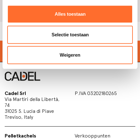
Zie e-mail
Alles toestaan
Selectie toestaan
Zoek de dichtstbijzijnde
winkel
Weigeren
Cadel Srl
P.IVA 03202180265
Via Martiri della Libertà,
74
31025 S. Lucia di Piave
Treviso, Italy
Pelletkachels
Verkooppunten