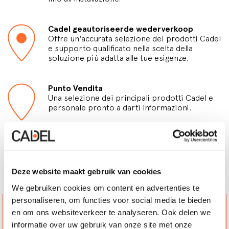
Cadel geautoriseerde wederverkoop
Offre un'accurata selezione dei prodotti Cadel
e supporto qualificato nella scelta della
soluzione più adatta alle tue esigenze.
Punto Vendita
Una selezione dei principali prodotti Cadel e
personale pronto a darti informazioni.
Winkels
Deze website maakt gebruik van cookies
We gebruiken cookies om content en advertenties te
personaliseren, om functies voor social media te bieden
DEBARD PATRICK
ETS BRUNO BARLAUD
15 LES VERGNES
4 ROUTE D'AUBUSSON
en om ons websiteverkeer te analyseren. Ook delen we
23000, ST. FEYRE
23500, FELLETIN
informatie over uw gebruik van onze site met onze