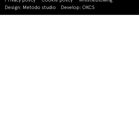
Design:
Metodo studio
Develop:
OKCS