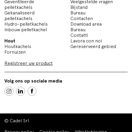
Geventileerde
Veelgestelde vragen
pelletkachels
Bijstand
Gekanaliseerd
Bureau
pelletkachels
Contacten
Hydro-pelletkachels
Download area
Inbouw pelletkachel
Bureau
Contatti
Hout
Lavora con noi
Houtkachels
Gereserveerd gebied
Fornuizen
Registreer uw product
Volg ons op sociale media
© Cadel Srl
Privacy policy
Cookie policy
Whistleblowing