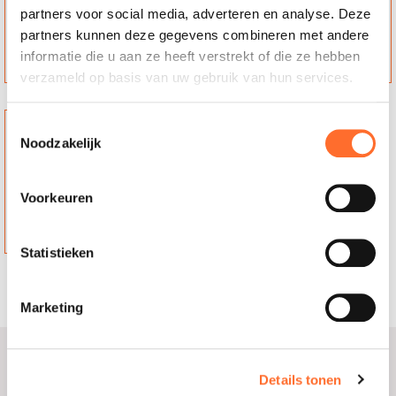
23 Creuse, France
23 Creuse, France
partners voor social media, adverteren en analyse. Deze
partners kunnen deze gegevens combineren met andere
Contact
Contact
informatie die u aan ze heeft verstrekt of die ze hebben
verzameld op basis van uw gebruik van hun services.
SAS PASCAL LEGRAND
Toestemmingsselectie
50 GRANDE RUE
Noodzakelijk
23140, JARNAGES
23 Creuse, France
Voorkeuren
Contact
Statistieken
Verkoopagent
Marketing
ATLANTIQUE IND.REPRESENTATION
Details tonen