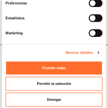
Preferencias
Garantía
Estadística
La solución a los problemas más comunes
Marketing
Mostrar detalles
Permitir todas
Cadel Srl
P.IVA 03202180265
Via Martiri della Libertà,
74
31025 S. Lucia di Piave
Permitir la selección
Treviso, Italy
Denegar
Estufas de pellet
Puntos de venta
Estufas de pellet
Preguntas frecuentes