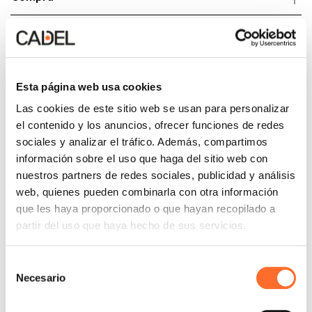
Instalación y mantenimiento:
lo que hay que saber
Esta página web usa cookies
Las cookies de este sitio web se usan para personalizar
el contenido y los anuncios, ofrecer funciones de redes
Instalación
sociales y analizar el tráfico. Además, compartimos
información sobre el uso que haga del sitio web con
Mantenimiento
nuestros partners de redes sociales, publicidad y análisis
web, quienes pueden combinarla con otra información
que les haya proporcionado o que hayan recopilado a
partir del uso que haya hecho de sus servicios.
Ya soy cliente de Cadel y tengo
algunas preguntas
Selección
Necesario
de
consentimiento
Accesorios y repuestos