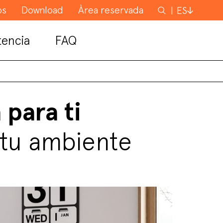
os
Download
Àrea reservada
Buscar
ES
tencia
FAQ
 para ti
 tu ambiente