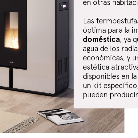
en otras habitac
Las termoestufas
óptima para la i
doméstica
, ya 
agua de los radi
económicas, y un
estética atracti
disponibles en l
un kit específico
pueden produci