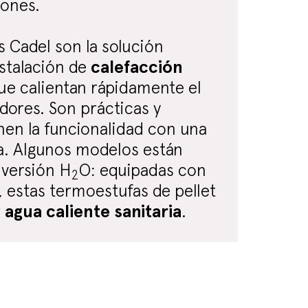
iones.
 Cadel son la solución
nstalación de
calefacción
que calientan rápidamente el
adores. Son prácticas y
en la funcionalidad con una
va. Algunos modelos están
a versión
H
O: equipadas con
2
, estas termoestufas de pellet
r
agua caliente sanitaria
.