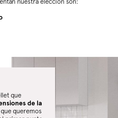
ientan nuestra elección son:
o
llet que
ensiones de la
sa que queremos