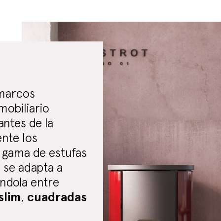
 marcos
mobiliario
antes de la
nte los
a gama de estufas
 se adapta a
ndola entre
slim
,
cuadradas