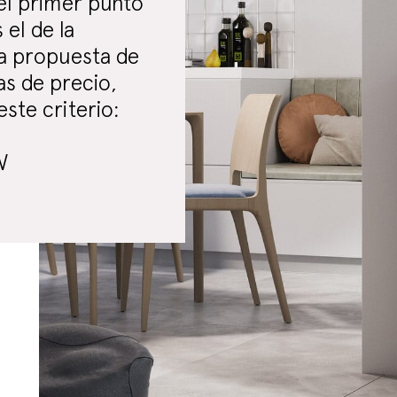
 el primer punto
 el de la
 la propuesta de
as de precio,
ste criterio:
W