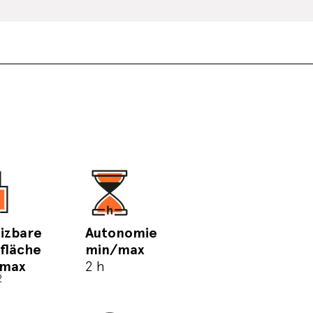
izbare
Autonomie
fläche
min/max
/max
2 h
2