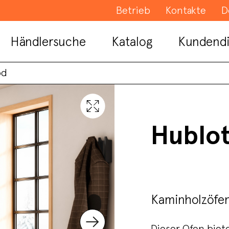
Betrieb
Kontakte
D
Händlersuche
Katalog
Kundendi
od
Hublo
Kaminholzöfe
Dieser Ofen biet