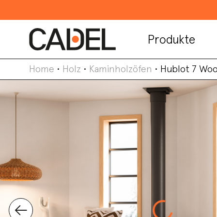
Produkte
Home
•
Holz
•
Kaminholzöfen
•
Hublot 7 Wo