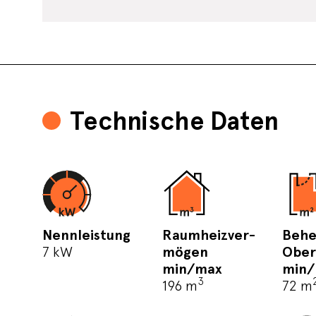
Technische Daten
Nennleistung
Raumheizver-
Behe
7 kW
mögen
Ober
min/max
min
3
196 m
72 m