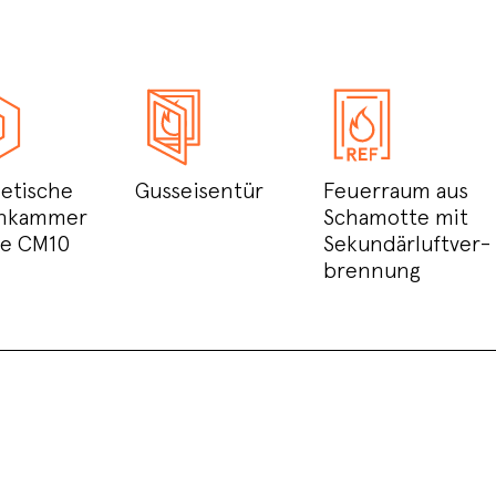
etische
Gusseisentür
Feuerraum aus
nkammer
Schamotte mit
pe CM10
Sekundärluftver-
brennung