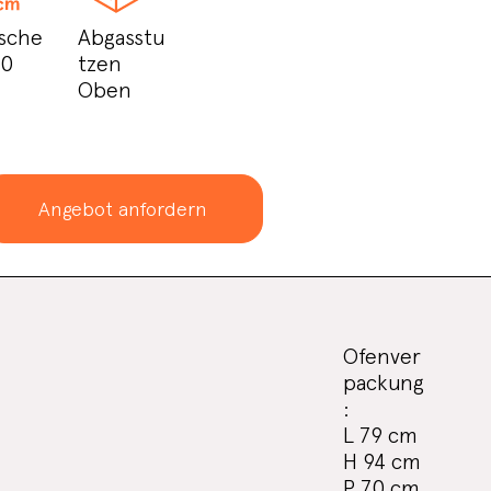
sche
Abgasstu
50
tzen
Oben
Angebot anfordern
Ofenver
packung
:
L 79 cm
H 94 cm
P 70 cm