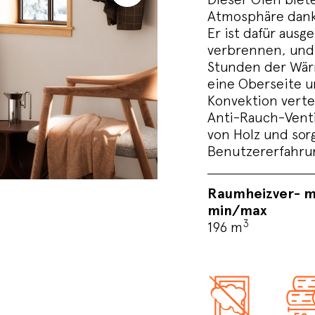
Atmosphäre dank 
Er ist dafür ausg
verbrennen, und 
Stunden der Wärm
eine Oberseite u
Konvektion vertei
Anti-Rauch-Vent
von Holz und sorg
Benutzererfahru
Raumheizver- 
min/max
3
196 m