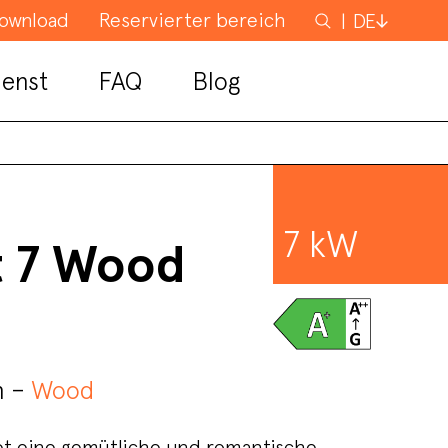
ownload
Reservierter bereich
Suchen
DE
nach
enst
FAQ
Blog
7 kW
t 7 Wood
n –
Wood
et eine gemütliche und romantische