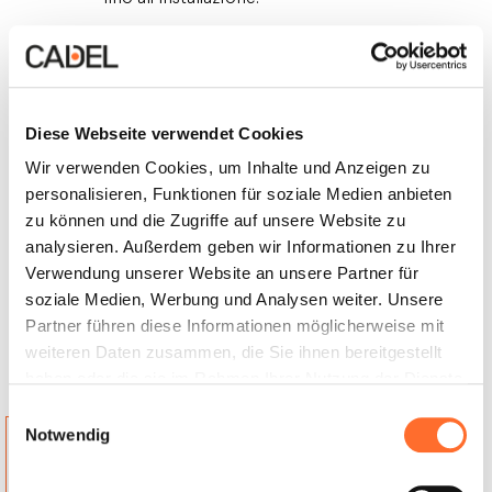
Cadel autorisierter Weiterverkauf
Offre un'accurata selezione dei prodotti Cadel
e supporto qualificato nella scelta della
soluzione più adatta alle tue esigenze.
Diese Webseite verwendet Cookies
Wir verwenden Cookies, um Inhalte und Anzeigen zu
Punto Vendita
personalisieren, Funktionen für soziale Medien anbieten
Una selezione dei principali prodotti Cadel e
zu können und die Zugriffe auf unsere Website zu
personale pronto a darti informazioni.
analysieren. Außerdem geben wir Informationen zu Ihrer
Verwendung unserer Website an unsere Partner für
soziale Medien, Werbung und Analysen weiter. Unsere
Partner führen diese Informationen möglicherweise mit
weiteren Daten zusammen, die Sie ihnen bereitgestellt
Händler
haben oder die sie im Rahmen Ihrer Nutzung der Dienste
gesammelt haben.
Einwilligungsauswahl
POELE ET FLAMME
Notwendig
11 JEAN BAPTISTE REMI
SAY