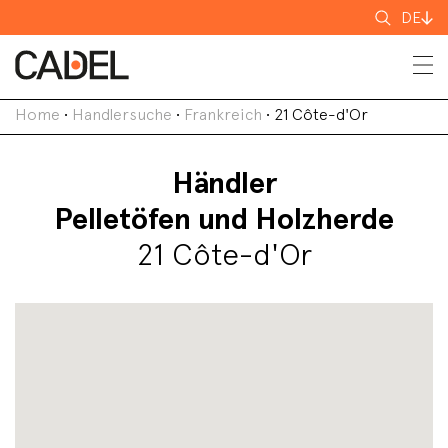
Suchen
DE
nach
Home
•
Handlersuche
•
Frankreich
•
21 Côte-d'Or
Händler
Pelletöfen und Holzherde
21 Côte-d'Or