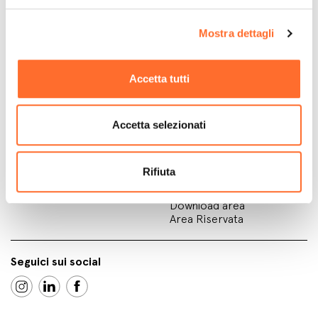
Treviso, Italy
Mostra dettagli
Stufe a pellet
Punti vendita
Stufe a pellet ventilate
Domande Frequenti
Stufe a pellet canalizzate
Installare una stufa a
Accetta tutti
Stufe a pellet idro
pellet: guida completa per
Inserti a pellet per camino
un’installazione sicura ed
efficiente
Legna
Conto Termico
Accetta selezionati
Stufe a legna
Qualità dell’aria
Cucine a legna
Assistenza
Azienda
Rifiuta
Registra il tuo prodotto
Contatti
Lavora con noi
Download area
Area Riservata
Seguici sui social