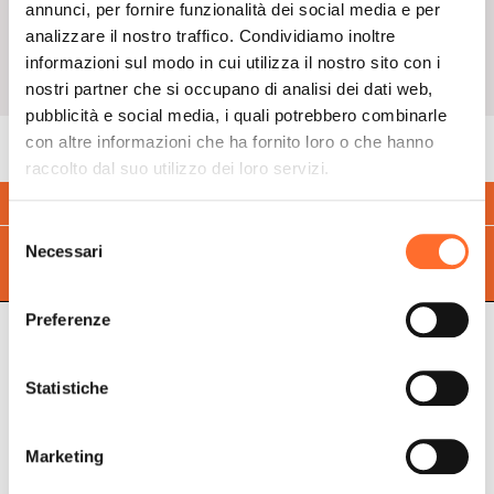
Vedi Telefono
annunci, per fornire funzionalità dei social media e per
analizzare il nostro traffico. Condividiamo inoltre
Vedi E-mail
informazioni sul modo in cui utilizza il nostro sito con i
nostri partner che si occupano di analisi dei dati web,
pubblicità e social media, i quali potrebbero combinarle
con altre informazioni che ha fornito loro o che hanno
raccolto dal suo utilizzo dei loro servizi.
Calcola
quanto puoi risparmiare
con il pellet
Selezione
Trova il
punto vendita
più vicino a te
Necessari
del
consenso
Preferenze
Statistiche
Cadel Srl
P.IVA 03202180265
Via Martiri della Libertà,
74
Marketing
31025 S. Lucia di Piave