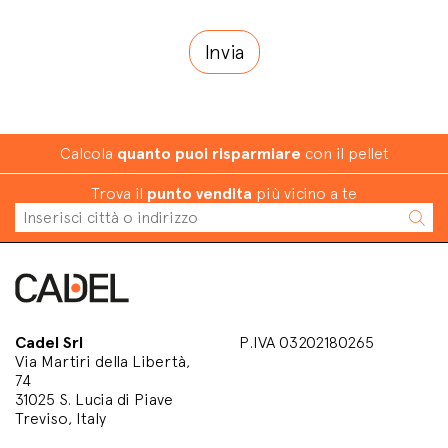
Calcola
quanto puoi risparmiare
con il pellet
Trova il
punto vendita
più vicino a te
Cadel Srl
P.IVA 03202180265
Via Martiri della Libertà,
74
31025 S. Lucia di Piave
Treviso, Italy