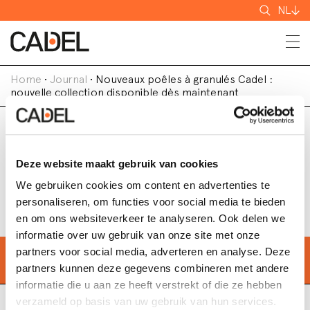
Zoeken
NL
Home
•
Journal
•
Nouveaux poêles à granulés Cadel :
nouvelle collection disponible dès maintenant
Nouveaux poêles à granulés
Deze website maakt gebruik van cookies
Cadel : nouvelle collection
We gebruiken cookies om content en advertenties te
disponible dès maintenant
personaliseren, om functies voor social media te bieden
en om ons websiteverkeer te analyseren. Ook delen we
informatie over uw gebruik van onze site met onze
Zoek de dichtstbijzijnde
winkel
partners voor social media, adverteren en analyse. Deze
partners kunnen deze gegevens combineren met andere
informatie die u aan ze heeft verstrekt of die ze hebben
verzameld op basis van uw gebruik van hun services.