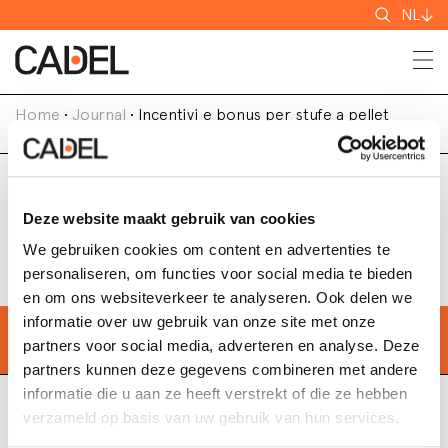
Zoeken
NL
Home
•
Journal
•
Incentivi e bonus per stufe a pellet
2023-2024
Incentivi e bonus per stufe a
Deze website maakt gebruik van cookies
pellet 2023-2024
We gebruiken cookies om content en advertenties te
personaliseren, om functies voor social media te bieden
en om ons websiteverkeer te analyseren. Ook delen we
informatie over uw gebruik van onze site met onze
Zoek de dichtstbijzijnde
winkel
partners voor social media, adverteren en analyse. Deze
partners kunnen deze gegevens combineren met andere
informatie die u aan ze heeft verstrekt of die ze hebben
verzameld op basis van uw gebruik van hun services.