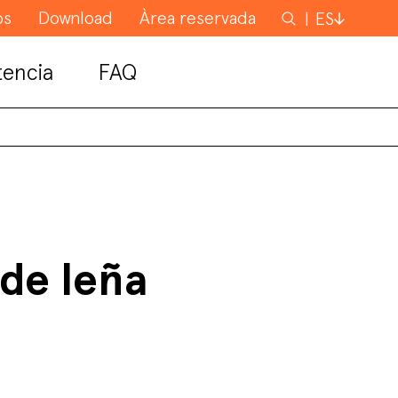
os
Download
Àrea reservada
Buscar
ES
tencia
FAQ
 de leña