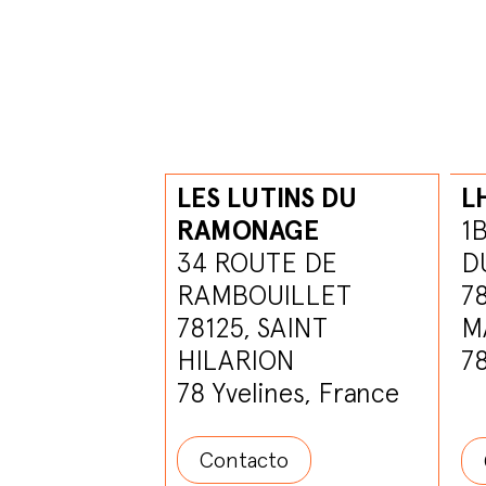
LES LUTINS DU
L
RAMONAGE
1
34 ROUTE DE
D
RAMBOUILLET
7
78125, SAINT
M
HILARION
78
78 Yvelines, France
Contacto