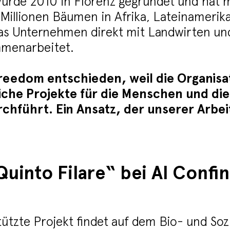
urde 2010 in Florenz gegründet und hat mi
Millionen Bäumen in Afrika, Lateinamerika
as Unternehmen direkt mit Landwirten un
mmenarbeitet.
reedom entschieden, weil die Organisa
che Projekte für die Menschen und die
rchführt. Ein Ansatz, der unserer Arbe
Quinto Filare“ bei Al Confin
ützte Projekt findet auf dem Bio- und Soz