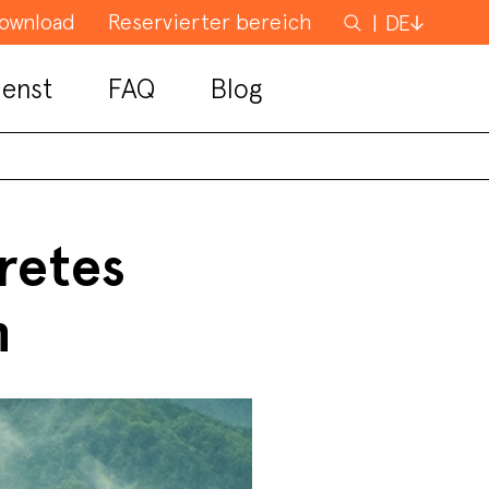
ownload
Reservierter bereich
Suchen
DE
nach
enst
FAQ
Blog
retes
n