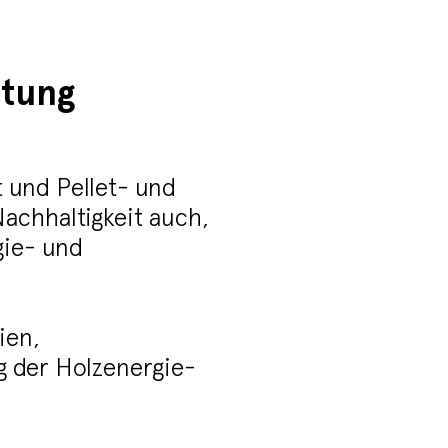
rtung
t und Pellet- und
Nachhaltigkeit auch,
gie- und
ien,
g der Holzenergie-