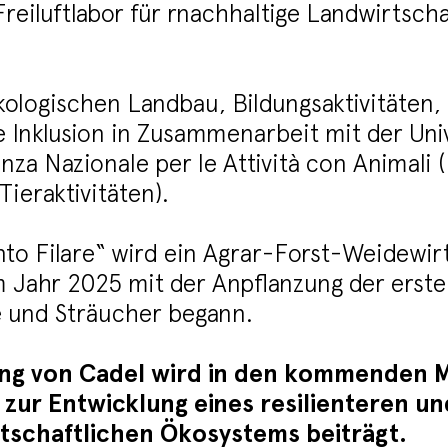
Freiluftlabor für rnachhaltige Landwirtsch
ökologischen Landbau, Bildungsaktivitäten,
e Inklusion in Zusammenarbeit mit der Uni
za Nazionale per le Attività con Animali 
ieraktivitäten).
nto Filare“ wird ein Agrar-Forst-Weidewi
im Jahr 2025 mit der Anpflanzung der erst
 und Sträucher begann.
ung von Cadel wird in den kommenden M
 zur Entwicklung eines resilienteren un
rtschaftlichen Ökosystems beiträgt.