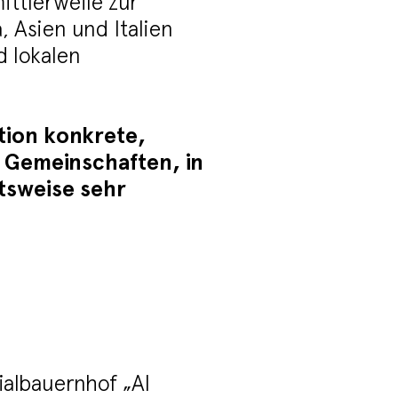
ttlerweile zur
, Asien und Italien
d lokalen
tion konkrete,
 Gemeinschaften, in
itsweise sehr
ialbauernhof „Al