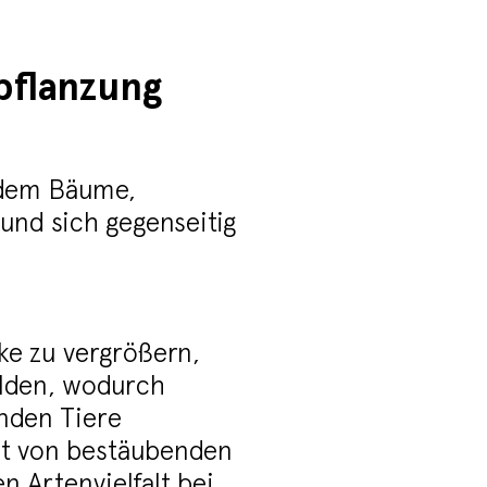
pflanzung
n dem Bäume,
nd sich gegenseitig
ke zu vergrößern,
ilden, wodurch
nden Tiere
it von bestäubenden
n Artenvielfalt bei.