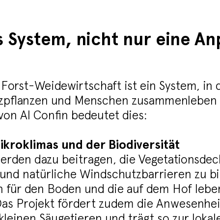
s System, nicht nur eine An
-Forst-Weidewirtschaft ist ein System, i
tzpflanzen und Menschen zusammenleben u
 von Al Confin bedeutet dies:
kroklimas und der Biodiversität
erden dazu beitragen, die Vegetationsdec
und natürliche Windschutzbarrieren zu b
n für den Boden und die auf dem Hof lebe
Das Projekt fördert zudem die Anwesenhe
kleinen Säugetieren und trägt so zur lokale