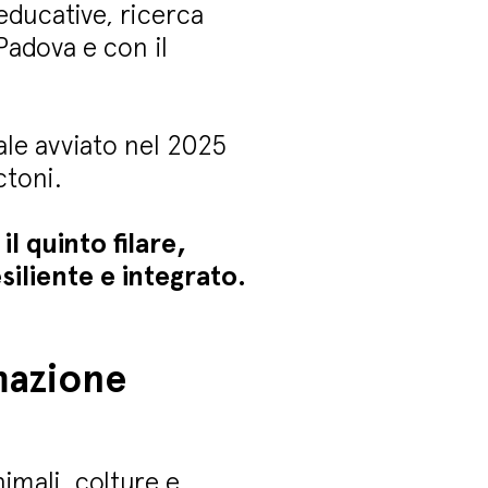
 educative, ricerca
 Padova e con il
ale avviato nel 2025
ctoni.
l quinto filare,
iliente e integrato.
mazione
nimali, colture e