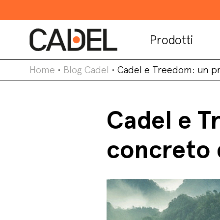
Prodotti
Home
•
Blog Cadel
•
Cadel e Treedom: un pro
Cadel e T
concreto d