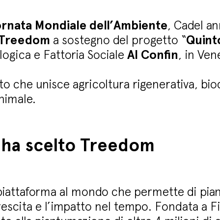
ornata Mondiale dell’Ambiente
, Cadel an
 Treedom
a sostegno del progetto “
Quinto
logica e Fattoria Sociale
Al Confin
, in Ven
o che unisce agricoltura rigenerativa, biod
nimale.
 ha scelto Treedom
piattaforma al mondo che permette di piant
crescita e l’impatto nel tempo. Fondata a F