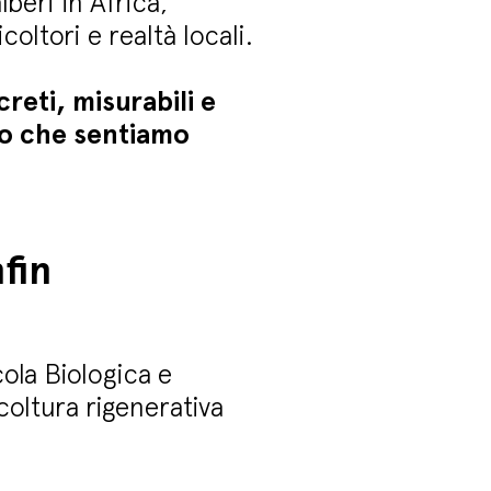
beri in Africa,
oltori e realtà locali.
eti, misurabili e
cio che sentiamo
fin
ola Biologica e
icoltura rigenerativa