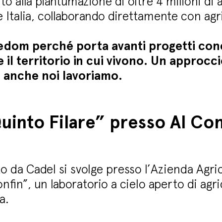
 alla piantumazione di oltre 4 milioni di al
 Italia, collaborando direttamente con agric
dom perché porta avanti progetti concr
 e il territorio in cui vivono. Un approc
i anche noi lavoriamo.
uinto Filare” presso Al Con
o da Cadel si svolge presso l’Azienda Agric
onfin”, un laboratorio a cielo aperto di agr
a.