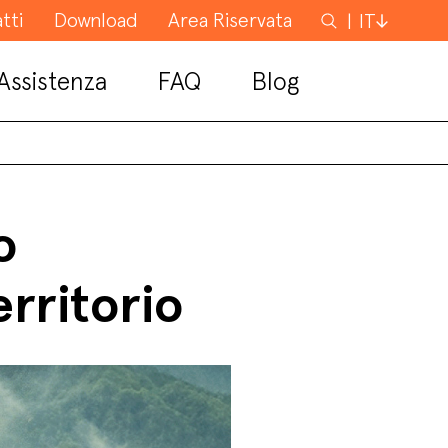
tti
Download
Area Riservata
Cerca
IT
Assistenza
FAQ
Blog
o
erritorio