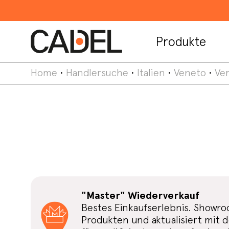
Produkte
Home
•
Handlersuche
•
Italien
•
Veneto
•
Ve
"Master" Wiederverkauf
Bestes Einkaufserlebnis. Showr
Produkten und aktualisiert mit 