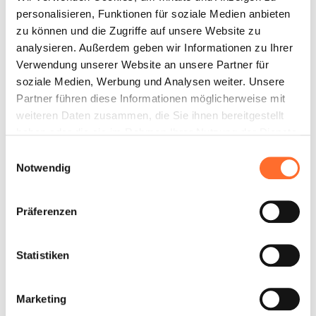
zu gewährleisten.
personalisieren, Funktionen für soziale Medien anbieten
zu können und die Zugriffe auf unsere Website zu
analysieren. Außerdem geben wir Informationen zu Ihrer
Verwendung unserer Website an unsere Partner für
soziale Medien, Werbung und Analysen weiter. Unsere
Partner führen diese Informationen möglicherweise mit
weiteren Daten zusammen, die Sie ihnen bereitgestellt
haben oder die sie im Rahmen Ihrer Nutzung der Dienste
gesammelt haben.
Unabhängige
Einwilligungsauswahl
Notwendig
Gebläse
Präferenzen
Die Kanalisierung ermöglicht es bei den Air Plus
Öfen, die Wärme rasch und
gleichmäßig in
mehreren Räumen zu verteilen
. Je nach Bedarf
bieten wir Öfen mit zwei oder drei Luftauslässen
Statistiken
an: Hier können alle Gebläse unabhängig
gesteuert warden.
Marketing