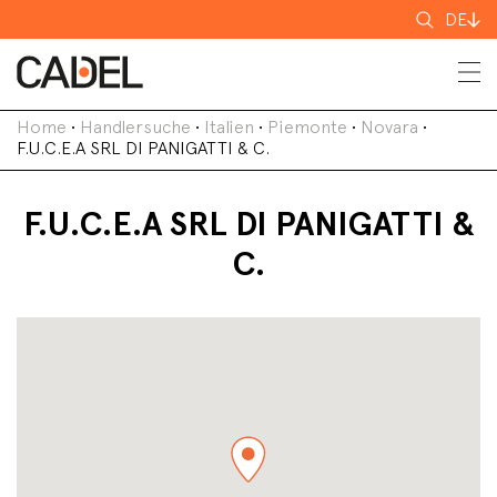
Suchen
DE
nach
Home
•
Handlersuche
•
Italien
•
Piemonte
•
Novara
•
F.U.C.E.A SRL DI PANIGATTI & C.
F.U.C.E.A SRL DI PANIGATTI &
C.