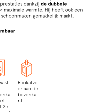
prestaties dankzij
de dubbele
or maximale warmte. Hij heeft ook een
 schoonmaken gemakkelijk maakt.
rmbaar
vast
Rookafvo
er aan de
enka
bovenka
et
nt
t 2e