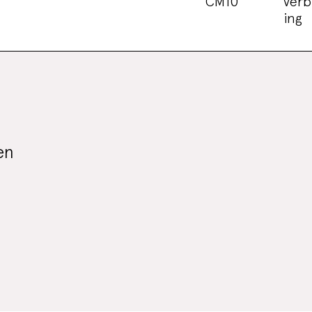
CM10
verb
ing
en