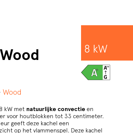
8 kW
8 Wood
–
Wood
 8 kW met
natuurlijke convectie
en
r voor houtblokken tot 33 centimeter.
deur geeft deze kachel een
cht op het vlammenspel. Deze kachel