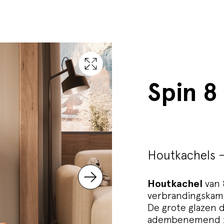
Spin 
Houtkachels 
Houtkachel
van
verbrandingskame
De grote glazen 
adembenemend zi