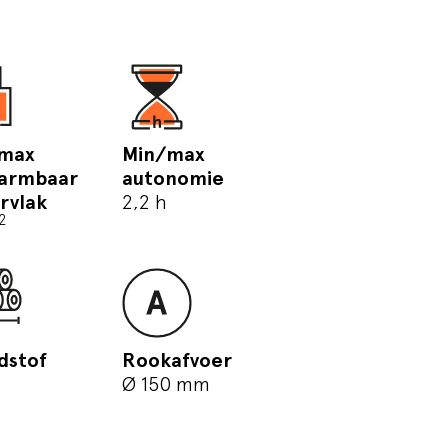
max
Min/max
armbaar
autonomie
rvlak
2,2 h
2
dstof
Rookafvoer
Ø 150 mm