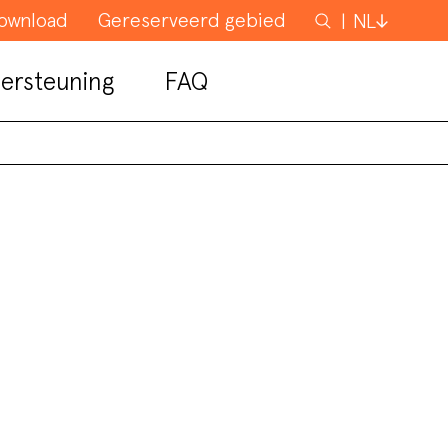
ownload
Gereserveerd gebied
Zoeken
NL
ersteuning
FAQ