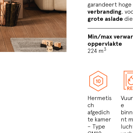
garandeert hoge 
verbranding
, vo
grote aslade
die
Min/max verwa
oppervlakte
3
224 m
Hermetis
Vuur
ch
e
afgedich
binn
te kamer
nt m
– Type
luch