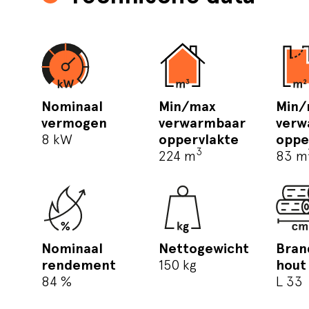
Nominaal
Min/max
Min/
vermogen
verwarmbaar
verw
8 kW
oppervlakte
oppe
3
224 m
83 m
Nominaal
Nettogewicht
Bran
rendement
150 kg
hout
84 %
L 33