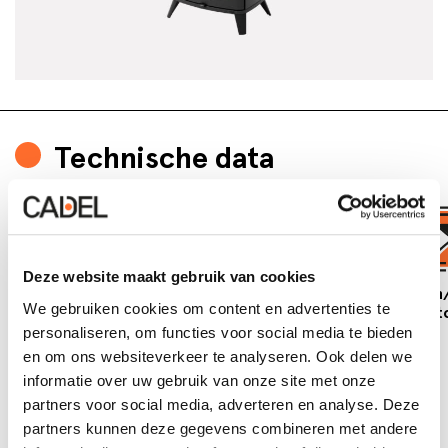
Technische data
Deze website maakt gebruik van cookies
Nominaal
Min/max
Min/max
Min
We gebruiken cookies om content en advertenties te
vermogen
verwarmbaar
verwarmbaar
aut
7 kW
oppervlakte
oppervlak
2 h
personaliseren, om functies voor social media te bieden
3
2
196 m
72 m
en om ons websiteverkeer te analyseren. Ook delen we
informatie over uw gebruik van onze site met onze
partners voor social media, adverteren en analyse. Deze
partners kunnen deze gegevens combineren met andere