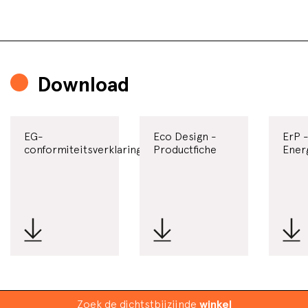
Download
EG-
Eco Design -
ErP 
conformiteitsverklaring
Productfiche
Ener
Zoek de dichtstbijzijnde
winkel