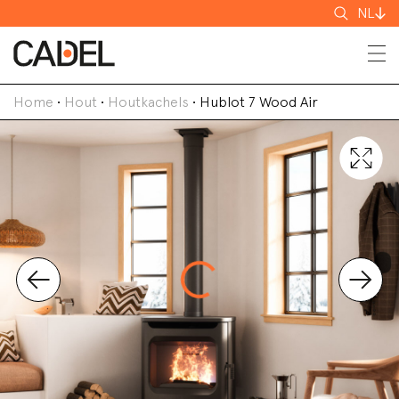
Zoeken
NL
Home
•
Hout
•
Houtkachels
•
Hublot 7 Wood Air