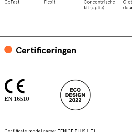
GoFast
Flexit
Concentrische
Giet
kit (optie)
deu
Certificeringen
Certificate model name: FENICE PLUS 11 T1