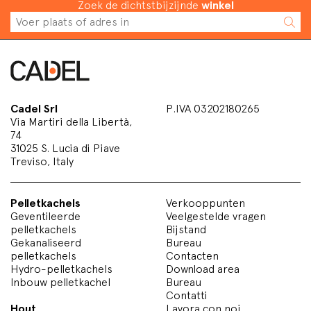
Zoek de dichtstbijzijnde
winkel
Cadel Srl
P.IVA 03202180265
Via Martiri della Libertà,
74
31025 S. Lucia di Piave
Treviso, Italy
Pelletkachels
Verkooppunten
Geventileerde
Veelgestelde vragen
pelletkachels
Bijstand
Gekanaliseerd
Bureau
pelletkachels
Contacten
Hydro-pelletkachels
Download area
Inbouw pelletkachel
Bureau
Contatti
Hout
Lavora con noi