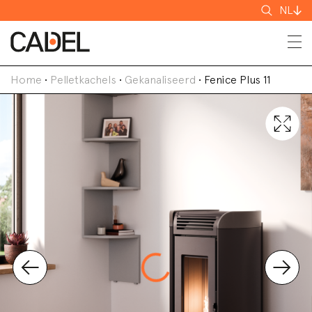
Zoeken
NL
Home
•
Pelletkachels
•
Gekanaliseerd
•
Fenice Plus 11