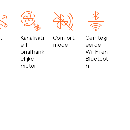
t
Kanalisati
Comfort
Geïntegr
e 1
mode
eerde
onafhank
Wi-Fi en
elijke
Bluetoot
motor
h