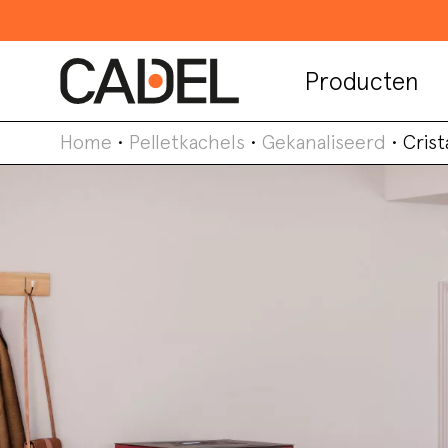
Producten
Home
•
Pelletkachels
•
Gekanaliseerd
•
Crist