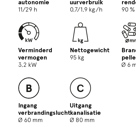
autonomie
uurverbruik
rend
11/29 h
0,7/1,9 kg/h
90 %
Verminderd
Nettogewicht
Bran
vermogen
95 kg
pelle
3,2 kW
Ø 6 
Ingang
Uitgang
verbrandingslucht
kanalisatie
Ø 60 mm
Ø 80 mm