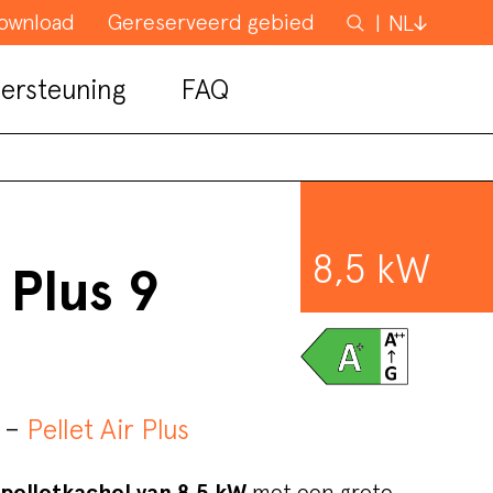
ownload
Gereserveerd gebied
Zoeken
NL
ersteuning
FAQ
8,5 kW
 Plus 9
d –
Pellet Air Plus
pelletkachel van 8,5 kW
met een grote