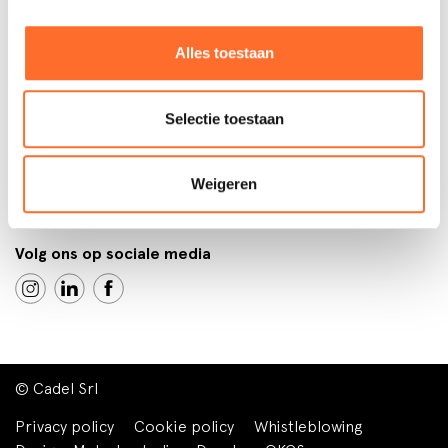
pelletkachels
Bijstand
Gekanaliseerd
Bureau
pelletkachels
Contacten
Alles toestaan
Hydro-pelletkachels
Download area
Inbouw pelletkachel
Bureau
Contatti
Hout
Lavora con noi
Selectie toestaan
Houtkachels
Gereserveerd gebied
Fornuizen
Weigeren
Registreer uw product
Volg ons op sociale media
© Cadel Srl
Privacy policy
Cookie policy
Whistleblowing