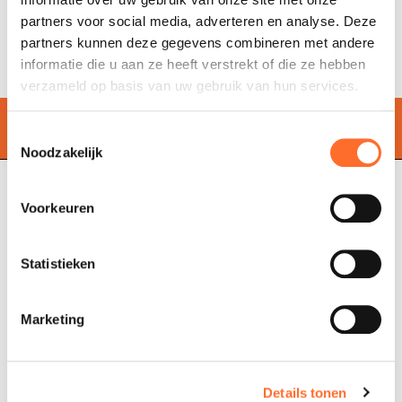
EASY CONNECT PLUS
2.1 MiB
partners voor social media, adverteren en analyse. Deze
NAVEL STAND ALONE
2.5 MiB
partners kunnen deze gegevens combineren met andere
informatie die u aan ze heeft verstrekt of die ze hebben
verzameld op basis van uw gebruik van hun services.
Zoek de dichtstbijzijnde
winkel
Toestemmingsselectie
Noodzakelijk
Voorkeuren
Cadel Srl
P.IVA 03202180265
Statistieken
Via Martiri della Libertà,
74
31025 S. Lucia di Piave
Treviso, Italy
Marketing
Pelletkachels
Verkooppunten
Geventileerde
Veelgestelde vragen
Details tonen