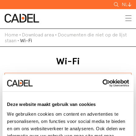
Zoeken
NL
Home
•
Download area
•
Documenten die niet op de lijst
staan
•
Wi-Fi
Wi-Fi
Search
Deze website maakt gebruik van cookies
We gebruiken cookies om content en advertenties te
personaliseren, om functies voor social media te bieden
Voornaam
Maat
en om ons websiteverkeer te analyseren. Ook delen we
BLUE GIGA
2.0 MiB
informatie over uw gebruik van onze site met onze