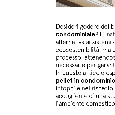
Desideri godere dei b
condominiale
? L’ins
alternativa ai sistem
ecosostenibilità, ma
processo, attenendosi
necessarie per garanti
In questo articolo es
pellet in condomini
intoppi e nel rispetto
accogliente di una st
l’ambiente domestico p