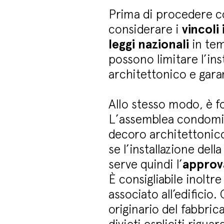
Prima di procedere co
considerare i
vincoli
leggi nazionali
in tem
possono limitare l’ins
architettonico e garant
Allo stesso modo, è 
L’assemblea condomin
decoro architettonico,
se l’installazione dell
serve quindi l’
approv
È consigliabile inoltr
associato all’edifici
originario del fabbri