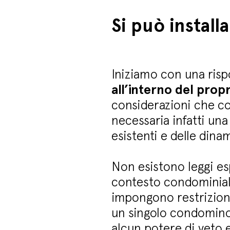
Si può install
Iniziamo con una risp
all’interno del pro
considerazioni che c
necessaria infatti un
esistenti e delle din
Non esistono leggi esp
contesto condominiale
impongono restrizioni 
un singolo condomino
alcun potere di veto 