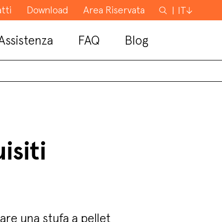
tti
Download
Area Riservata
Cerca
IT
Assistenza
FAQ
Blog
siti
are una stufa a pellet