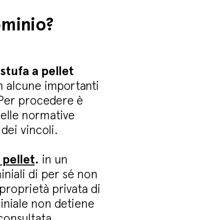
ominio?
 stufa a pellet
n alcune importanti
Per procedere è
elle normative
dei vincoli.
 pellet
.
in un
niali di per sé non
 proprietà privata di
iniale non detiene
consultata.