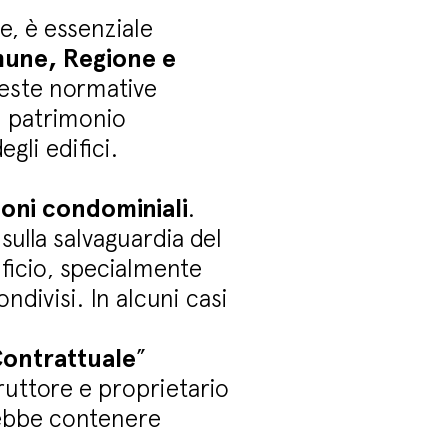
e, è essenziale
omune, Regione e
ueste normative
il patrimonio
gli edifici.
ioni condominiali
.
lla salvaguardia del
ificio, specialmente
ndivisi. In alcuni casi
ontrattuale
”
ruttore e proprietario
trebbe contenere