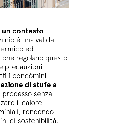
di un contesto
minio è una valida
 termico ed
 che regolano questo
le precauzioni
utti i condòmini
llazione di stufe a
un processo senza
zare il calore
miniali, rendendo
i di sostenibilità.