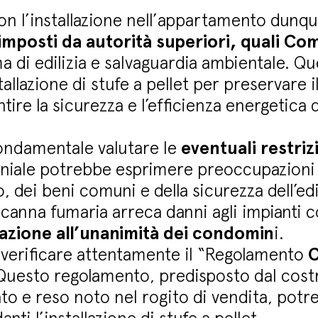
n l’installazione nell’appartamento dunqu
 imposti da autorità superiori, quali C
a di edilizia e salvaguardia ambientale. Q
tallazione di stufe a pellet per preservare 
ire la sicurezza e l’efficienza energetica de
fondamentale valutare le
eventuali restriz
iale potrebbe esprimere preoccupazioni su
 dei beni comuni e della sicurezza dell’ed
a canna fumaria arreca danni agli impianti co
azione all’unanimità dei condomin
i.
e verificare attentamente il “Regolamento
C
o. Questo regolamento, predisposto dal cost
cato e reso noto nel rogito di vendita, po