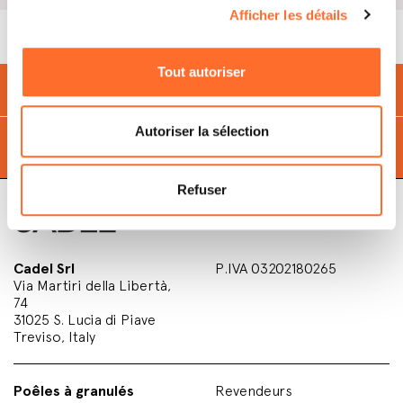
Afficher les détails
Tout autoriser
Économise
et
respecte l'environnement
avec des
granulés
Autoriser la sélection
Trouvez le
point de vente
le plus proche de vous
Refuser
Cadel Srl
P.IVA 03202180265
Via Martiri della Libertà,
74
31025 S. Lucia di Piave
Treviso, Italy
Poêles à granulés
Revendeurs