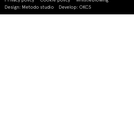
Design:
Metodo studio
Develop:
OKCS