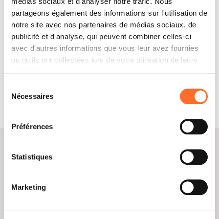
médias sociaux et d'analyser notre trafic. Nous
VIA CHIESA NUOVA 77
PAOLO LAURETI
partageons également des informations sur l'utilisation de
02100, RIETI
VIA ROMA 26/28
notre site avec nos partenaires de médias sociaux, de
Rieti, Lazio
02047, POGGIO MIRTETO
Italie
Rieti, Lazio
publicité et d'analyse, qui peuvent combiner celles-ci
Italie
avec d'autres informations que vous leur avez fournies
ou qu'ils ont collectées lors de votre utilisation de leurs
Contactez
Contactez
services.
Sélection
Nécessaires
du
Responsable commercial
consentement
Préférences
PRESCIUTTI ANDREA
Statistiques
Voir téléphone
Marketing
Voir E-mail