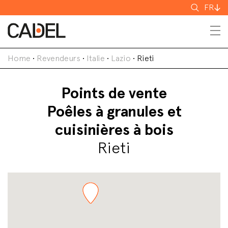
Recherch
FR
Home
•
Revendeurs
•
Italie
•
Lazio
•
Rieti
Points de vente
Poêles à granules et
cuisinières à bois
Rieti