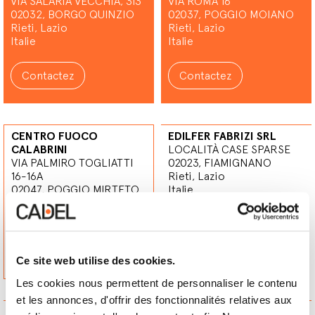
VIA SALARIA VECCHIA, 313
VIA ROMA 16
02032, BORGO QUINZIO
02037, POGGIO MOIANO
Rieti, Lazio
Rieti, Lazio
Italie
Italie
Contactez
Contactez
CENTRO FUOCO
EDILFER FABRIZI SRL
CALABRINI
LOCALITÀ CASE SPARSE
VIA PALMIRO TOGLIATTI
02023, FIAMIGNANO
16-16A
Rieti, Lazio
02047, POGGIO MIRTETO
Italie
Rieti, Lazio
Italie
Contactez
Contactez
Ce site web utilise des cookies.
Les cookies nous permettent de personnaliser le contenu
et les annonces, d'offrir des fonctionnalités relatives aux
TOSTI CORRADO SRL
H2O TERMOIDRAULICA DI