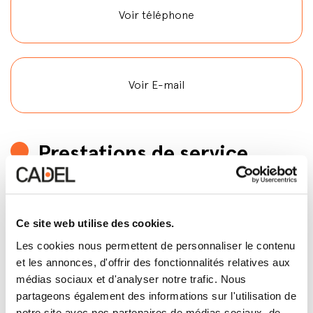
Voir téléphone
Voir E-mail
Prestations de service
Offre de financement
Ce site web utilise des cookies.
Chez ce revendeur, vous pouvez acheter votre
poêle ou votre foyer fermé à crédit. Consultez
Les cookies nous permettent de personnaliser le contenu
toutes les conditions au point de vente.
et les annonces, d'offrir des fonctionnalités relatives aux
médias sociaux et d'analyser notre trafic. Nous
partageons également des informations sur l'utilisation de
Contactez
notre site avec nos partenaires de médias sociaux, de