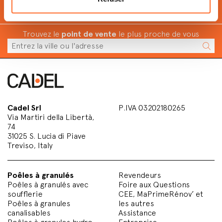
Économise
et
respecte l'environnement
avec des
granulés
Trouvez le
point de vente
le plus proche de vous
Cadel Srl
P.IVA 03202180265
Via Martiri della Libertà,
74
31025 S. Lucia di Piave
Treviso, Italy
Poêles à granulés
Revendeurs
Poêles à granulés avec
Foire aux Questions
soufflerie
CEE, MaPrimeRénov’ et
Poêles à granules
les autres
canalisables
Assistance