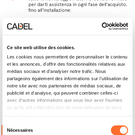
per darti assistenza in ogni fase dell'acquisto,
fino all'installazione.
Cadel revendeur autorisée
Offre un'accurata selezione dei prodotti Cadel
e supporto qualificato nella scelta della
soluzione più adatta alle tue esigenze.
Ce site web utilise des cookies.
Les cookies nous permettent de personnaliser le contenu
Punto Vendita
et les annonces, d'offrir des fonctionnalités relatives aux
Una selezione dei principali prodotti Cadel e
médias sociaux et d'analyser notre trafic. Nous
personale pronto a darti informazioni.
partageons également des informations sur l'utilisation de
notre site avec nos partenaires de médias sociaux, de
publicité et d'analyse, qui peuvent combiner celles-ci
avec d'autres informations que vous leur avez fournies
ou qu'ils ont collectées lors de votre utilisation de leurs
Points de vente
services.
Sélection
SARL FIOUL TECH
Nécessaires
du