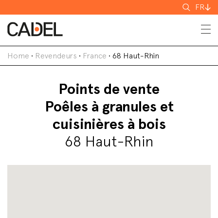
Recherch
FR
Home
•
Revendeurs
•
France
•
68 Haut-Rhin
Points de vente
Poêles à granules et
cuisinières à bois
68 Haut-Rhin