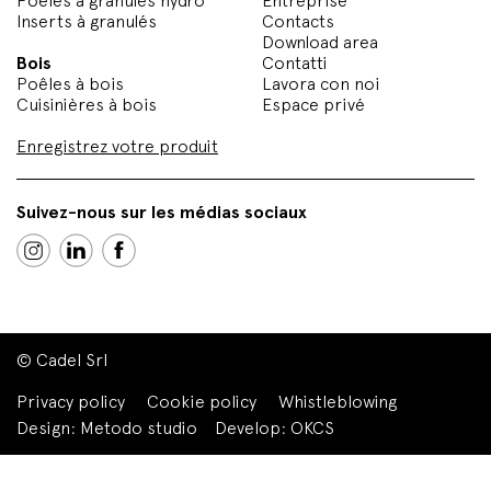
Poêles à granules hydro
Entreprise
Inserts à granulés
Contacts
Download area
Bois
Contatti
Poêles à bois
Lavora con noi
Cuisinières à bois
Espace privé
Enregistrez votre produit
Suivez-nous sur les médias sociaux
© Cadel Srl
Privacy policy
Cookie policy
Whistleblowing
Design:
Metodo studio
Develop:
OKCS