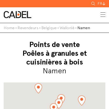
Recherch
FR
Home
•
Revendeurs
•
Belgique
•
Wallonië
•
Namen
Points de vente
Poêles à granules et
cuisinières à bois
Namen