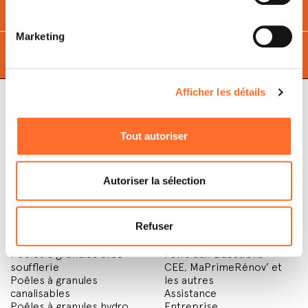
Économise
et
respecte l'environnement
avec des
granulés
Marketing
Trouvez le
point de vente
le plus proche de vous
Afficher les détails
Tout autoriser
Cadel Srl
P.IVA 03202180265
Via Martiri della Libertà,
74
Autoriser la sélection
31025 S. Lucia di Piave
Treviso, Italy
Refuser
Poêles à granulés
Revendeurs
Poêles à granulés avec
Foire aux Questions
soufflerie
CEE, MaPrimeRénov’ et
Poêles à granules
les autres
canalisables
Assistance
Poêles à granules hydro
Entreprise