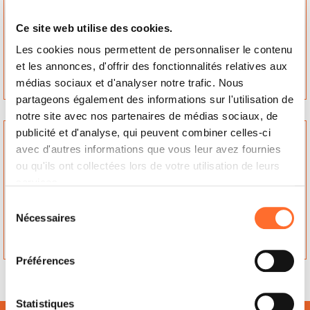
5170, Profondeville
5350, Ohey
Namen, Wallonië
Namen, Wallonië
Ce site web utilise des cookies.
Belgique
Belgique
Les cookies nous permettent de personnaliser le contenu
et les annonces, d'offrir des fonctionnalités relatives aux
Contactez
Contactez
médias sociaux et d'analyser notre trafic. Nous
partageons également des informations sur l'utilisation de
notre site avec nos partenaires de médias sociaux, de
DESIGN FIRE
HASTIR POELERIE
publicité et d'analyse, qui peuvent combiner celles-ci
ch de Marche 264
rue Henry de Rohan
avec d'autres informations que vous leur avez fournies
5100, Jambes
Chabot 90
ou qu'ils ont collectées lors de votre utilisation de leurs
Namen, Wallonië
5620, Florennes
services.
Belgique
Namen, Wallonië
Belgique
Sélection
Nécessaires
du
Contactez
Contactez
consentement
Préférences
Statistiques