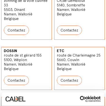
zonning de la voie cuivrée
Ch,de Gembloux
33
5140, Sombreffe
5503, Dinant
Namen, Wallonië
Namen, Wallonië
Belgique
Belgique
Contactez
Contactez
DOSSIN
ETC
route de st gérard 155
route de Charlemagne 25
5100, Wépion
5660, Couvin
Namen, Wallonië
Namen, Wallonië
Belgique
Belgique
Contactez
Contactez
NEW QUOUGARD
GALER
Rue Jules binamé 10
rue de Ciney 144