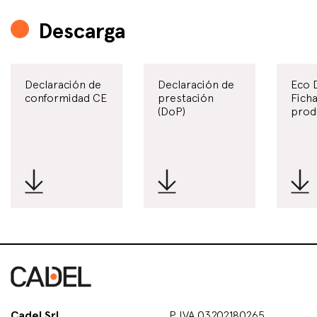
Descarga
Declaración de
Declaración de
Eco 
conformidad CE
prestación
Ficha
(DoP)
prod
Cadel Srl
P.IVA 03202180265