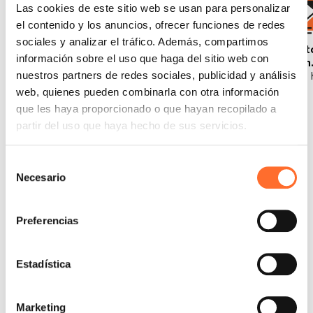
Las cookies de este sitio web se usan para personalizar
el contenido y los anuncios, ofrecer funciones de redes
sociales y analizar el tráfico. Además, compartimos
Potencia
Volumen a
Superficie
Aut
información sobre el uso que haga del sitio web con
nominal
calentar
calefactable
mín
nuestros partners de redes sociales, publicidad y análisis
8 kW
mín./máx.
mín./máx.
2,2 
3
2
224 m
83 m
web, quienes pueden combinarla con otra información
que les haya proporcionado o que hayan recopilado a
partir del uso que haya hecho de sus servicios.
Selección
Necesario
de
consentimiento
Preferencias
Estadística
Marketing