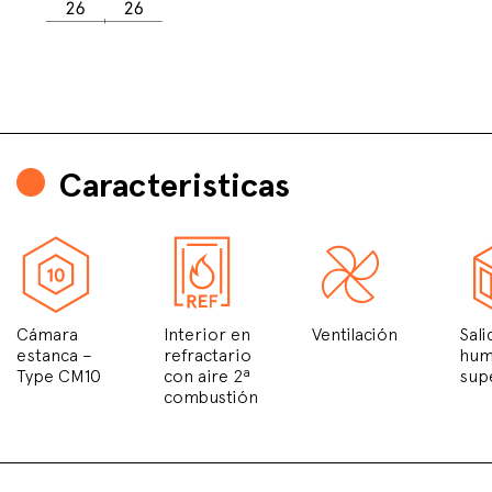
Caracteristicas
Cámara
Interior en
Ventilación
Sali
estanca –
refractario
hu
Type CM10
con aire 2ª
sup
combustión