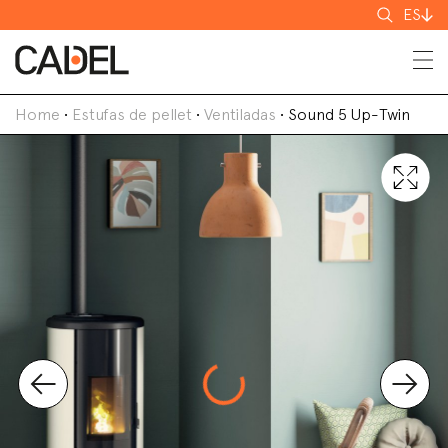
Buscar
ES
Home
•
Estufas de pellet
•
Ventiladas
•
Sound 5 Up-Twin