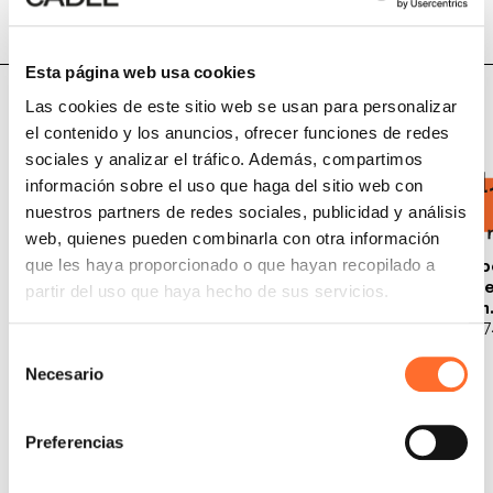
Esta página web usa cookies
Datos técnicos
Las cookies de este sitio web se usan para personalizar
el contenido y los anuncios, ofrecer funciones de redes
sociales y analizar el tráfico. Además, compartimos
información sobre el uso que haga del sitio web con
nuestros partners de redes sociales, publicidad y análisis
web, quienes pueden combinarla con otra información
Potencia
potencia
Volumen a
Sup
que les haya proporcionado o que hayan recopilado a
nominal
térmica total
calentar
cal
partir del uso que haya hecho de sus servicios.
7 kW
7,9 kW
mín./máx.
mín
3
83/200 m
31/
Selección
Necesario
de
consentimiento
Preferencias