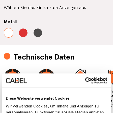
Wählen Sie das Finish zum Anzeigen aus
Metall
Technische Daten
Nennleistung
Gesamtwärme-
Raumheizver-
Beh
7 kW
leistung
mögen
Obe
Diese Webseite verwendet Cookies
7,9 kW
min/max
min
3
83/200 m
31/
Wir verwenden Cookies, um Inhalte und Anzeigen zu
personalisieren, Funktionen für soziale Medien anbieten