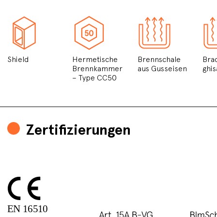
Shield
Hermetische
Brennschale
Brac
Brennkammer
aus Gusseisen
ghis
– Type CC50
Zertifizierungen