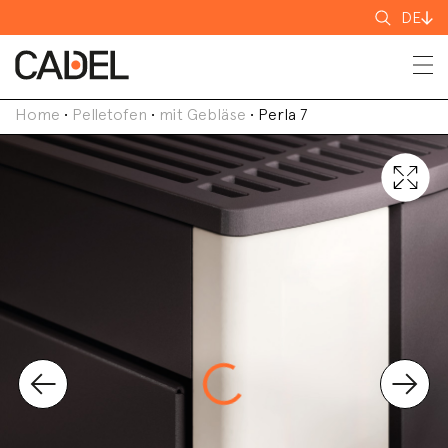
Suchen
DE
nach
Home
•
Pelletofen
•
mit Gebläse
•
Perla 7