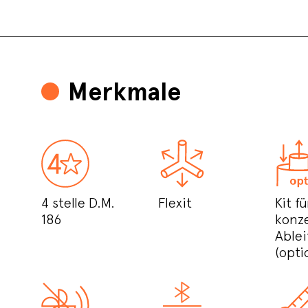
Merkmale
4 stelle D.M.
Flexit
Kit fü
186
konz
Able
(opti