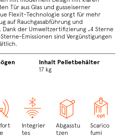
ßen Tür aus Glas und gusseiserner
eue Flexit-Technologie sorgt für mehr
Bezug auf Rauchgasabführung und
g. Dank der Umweltzertifizierung „4 Sterne
 5-Sterne-Emissionen sind Vergünstigungen
tlich.
mögen
Inhalt Pelletbehälter
17 kg
fort
Integrier
Abgasstu
Scarico
e
tes
tzen
fumi