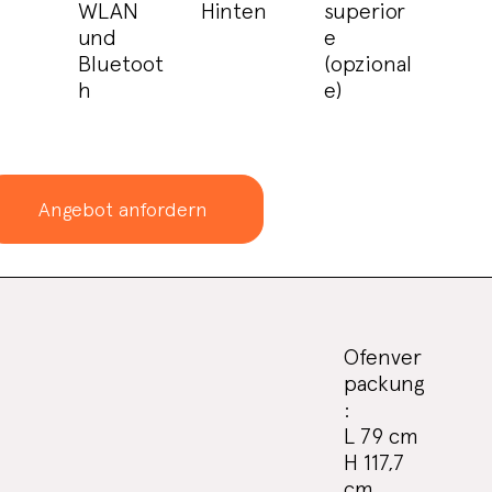
WLAN
Hinten
superior
und
e
Bluetoot
(opzional
h
e)
Angebot anfordern
Ofenver
packung
:
L 79 cm
H 117,7
cm