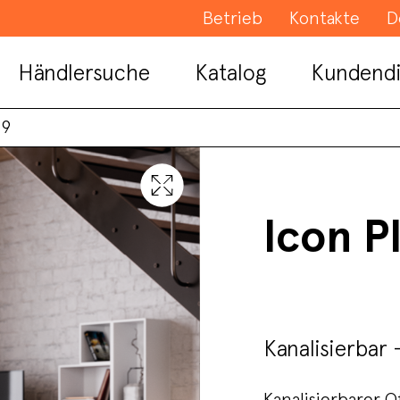
Betrieb
Kontakte
D
Händlersuche
Katalog
Kundendi
 9
Icon P
Kanalisierbar
Kanalisierbarer 