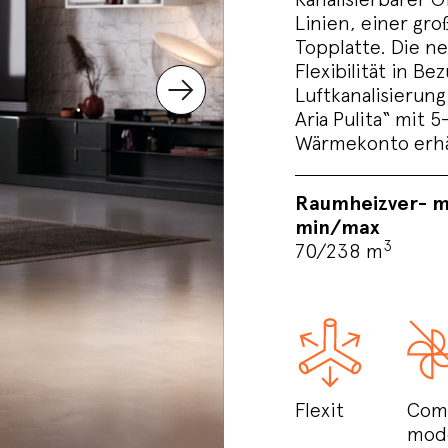
Linien, einer gro
Topplatte. Die n
Flexibilität in 
Luftkanalisierun
Aria Pulita“ mit
Wärmekonto erhäl
Raumheizver- 
min/max
3
70/238 m
Flexit
Com
mod