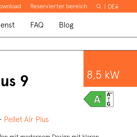
ownload
Reservierter bereich
Suchen
DE
nach
enst
FAQ
Blog
8,5 kW
lus 9
 –
Pellet Air Plus
Ofen mit modernem Design mit klaren