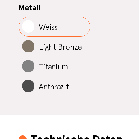
Metall
Weiss
Light Bronze
Titanium
Anthrazit