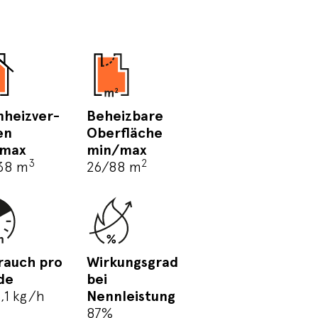
heizver-
Beheizbare
en
Oberfläche
/max
min/max
3
2
38 m
26/88 m
rauch pro
Wirkungsgrad
de
bei
,1 kg/h
Nennleistung
87%