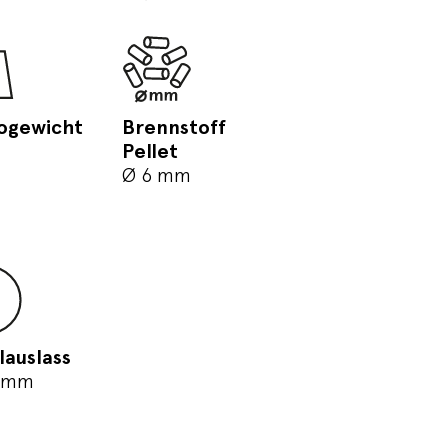
ogewicht
Brennstoff
Pellet
Ø 6 mm
lauslass
 mm