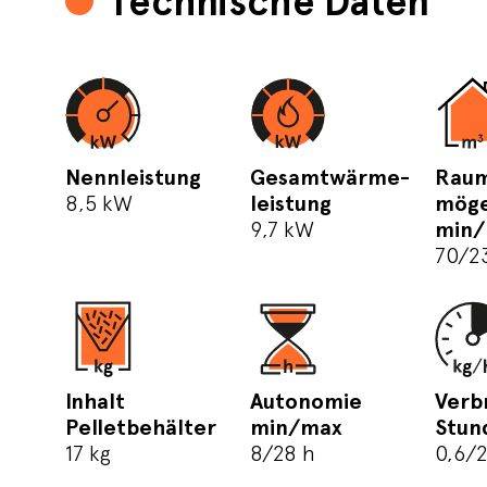
Technische Daten
Nennleistung
Gesamtwärme-
Raum
8,5 kW
leistung
mög
9,7 kW
min
70/2
Inhalt
Autonomie
Verb
Pelletbehälter
min/max
Stun
17 kg
8/28 h
0,6/2