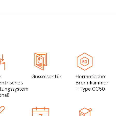
r
Gusseisentür
Hermetische
entrisches
Brennkammer
itungssystem
– Type CC50
onal)